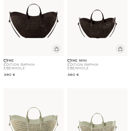
CYME
CYME MINI
EDITION RAPHIA
EDITION RAPHIA
EBENHOLZ
EBENHOLZ
390 €
360 €