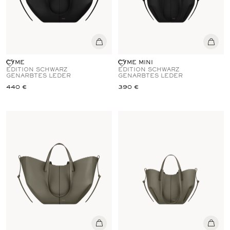
CYME
CYME MINI
EDITION SCHWARZ
EDITION SCHWARZ
GENARBTES LEDER
GENARBTES LEDER
440 €
390 €