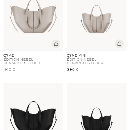
CYME
CYME MINI
EDITION NEBEL
EDITION NEBEL
GENARBTES LEDER
GENARBTES LEDER
440 €
390 €