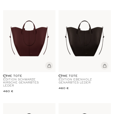
CYME TOTE
CYME TOTE
EDITION SCHWARZE
EDITION EBENHOLZ
KIRSCHE GENARBTES
GENARBTES LEDER
LEDER
460 €
460 €