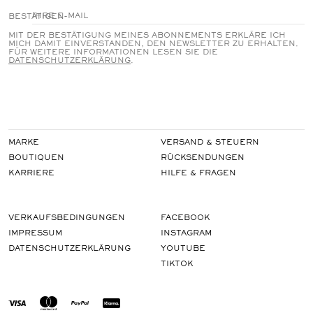
BESTÄTIGEN
MIT DER BESTÄTIGUNG MEINES ABONNEMENTS ERKLÄRE ICH
MICH DAMIT EINVERSTANDEN, DEN NEWSLETTER ZU ERHALTEN.
FÜR WEITERE INFORMATIONEN LESEN SIE DIE
DATENSCHUTZERKLÄRUNG
.
MARKE
VERSAND & STEUERN
BOUTIQUEN
RÜCKSENDUNGEN
KARRIERE
HILFE & FRAGEN
VERKAUFSBEDINGUNGEN
FACEBOOK
IMPRESSUM
INSTAGRAM
DATENSCHUTZERKLÄRUNG
YOUTUBE
TIKTOK