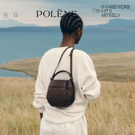
0
WARENKORB
0
MIT 0
ARTIKELN
TASCHEN