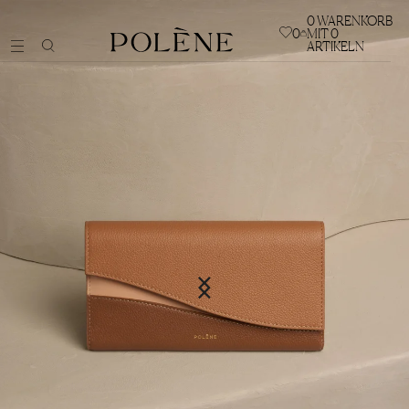
0
WARENKORB
0
MIT 0
ARTIKELN
TASCHEN